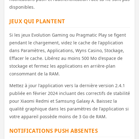
disponibles.
JEUX QUI PLANTENT
Si les jeux Evolution Gaming ou Pragmatic Play se figent
pendant le chargement, videz le cache de l'application
dans Paramètres, Applications, Wyns Casino, Stockage,
Effacer le cache. Libérez au moins 500 Mo d'espace de
stockage et fermez les applications en arrière-plan
consommant de la RAM.
Mettez à jour l'application vers la dernière version 2.4.1
publiée en février 2024 incluant des correctifs de stabilité
pour Xiaomi Redmi et Samsung Galaxy A. Baissez la
qualité graphique dans les paramètres de l'application si
votre appareil possède moins de 3 Go de RAM.
NOTIFICATIONS PUSH ABSENTES