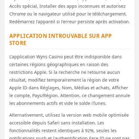
Accès spécial, Installer des apps inconnues et autorisez
Chrome ou le navigateur utilisé pour le téléchargement.
Redémarrez l'appareil si l'erreur persiste après activation.
APPLICATION INTROUVABLE SUR APP
STORE
L'application Wyns Casino peut être indisponible dans
certaines régions géographiques en raison des
restrictions Apple. Si la recherche ne retourne aucun
résultat, modifiez temporairement la région de votre
Apple ID dans Réglages, Nom, Médias et achats, Afficher
le compte, Pays/Région. Attention, ce changement annule
les abonnements actifs et vide le solde iTunes.
Alternativement, utilisez la version web mobile optimisée
accessible depuis Safari sans installation. Les
fonctionnalités restent identiques à 92%, seules les
notifications push et l'authentification Face ID ne sont pas