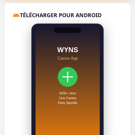
TÉLÉCHARGER POUR ANDROID