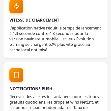
VITESSE DE CHARGEMENT
L'application native réduit le temps de lancement
à 1,3 seconde contre 4,8 secondes pour la
version navigateur mobile. Les jeux Evolution
Gaming se chargent 62% plus vite grâce au
cache local optimisé.
NOTIFICATIONS PUSH
Recevez des alertes instantanées pour les tours
gratuits quotidiens, les drops et wins NetEnt, et
les bonus reload hebdomadaires. Taux de