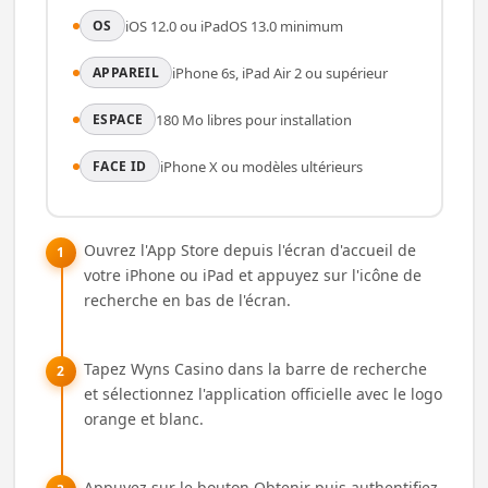
iOS 12.0 ou iPadOS 13.0 minimum
OS
iPhone 6s, iPad Air 2 ou supérieur
APPAREIL
180 Mo libres pour installation
ESPACE
iPhone X ou modèles ultérieurs
FACE ID
Ouvrez l'App Store depuis l'écran d'accueil de
votre iPhone ou iPad et appuyez sur l'icône de
recherche en bas de l'écran.
Tapez Wyns Casino dans la barre de recherche
et sélectionnez l'application officielle avec le logo
orange et blanc.
Appuyez sur le bouton Obtenir puis authentifiez