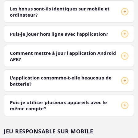
dépôts pour jouer en argent réel nécessitent un paiement,
L'APK Android pèse 68 Mo et s'installe manuellement depuis
Les bonus sont-ils identiques sur mobile et
avec minimum de 10 euros. Les jeux en mode démo restent
+
wynscasino.fr en autorisant les sources inconnues. Les mises
ordinateur?
accessibles sans dépôt.
à jour s'effectuent manuellement en retéléchargeant la
nouvelle version. L'application iOS de 72 Mo se télécharge
Tous les bonus disponibles sur ordinateur s'appliquent à
depuis l'App Store avec mises à jour automatiques. Face ID
Puis-je jouer hors ligne avec l'application?
+
l'application mobile. En supplément, les nouveaux
remplace l'empreinte digitale sur iPhone X et supérieur.
utilisateurs installant l'app reçoivent 50 Free Spins exclusifs
Le mode hors ligne permet de consulter l'historique des 90
sur Book of Dead sans dépôt requis. Le programme VIP et
Comment mettre à jour l'application Android
+
derniers jours incluant mises, gains et transactions. Les
les tournois hebdomadaires restent accessibles depuis
APK?
règles complètes des 150 jeux les plus populaires restent
l'application avec conditions identiques.
accessibles sans connexion internet. Les jeux en argent réel
L'application affiche une notification lorsqu'une nouvelle
L'application consomme-t-elle beaucoup de
nécessitent obligatoirement une connexion 4G LTE ou Wi-Fi
+
version est disponible. Téléchargez le fichier APK mis à jour
batterie?
stable pour communiquer avec les serveurs en temps réel.
depuis wynscasino.fr en cliquant sur le lien fourni dans la
notification. Lancez l'installation directement par-dessus
En session active de jeu, l'application consomme 23% de
Puis-je utiliser plusieurs appareils avec le
l'ancienne version sans désinstaller pour conserver vos
+
batterie supplémentaire par rapport au navigateur mobile
même compte?
paramètres. Les mises à jour pèsent généralement 12 à 18
en raison des notifications push et du cache local. Désactivez
Mo.
les notifications dans les paramètres pour réduire la
Un seul compte Wyns Casino fonctionne simultanément sur
consommation de 8%. Le mode économie d'énergie du
JEU RESPONSABLE SUR MOBILE
smartphone, tablette et ordinateur. Les données se
téléphone limite automatiquement l'activité en arrière-plan.
synchronisent automatiquement via cloud incluant solde,