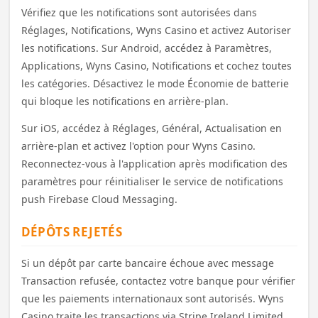
Vérifiez que les notifications sont autorisées dans
Réglages, Notifications, Wyns Casino et activez Autoriser
les notifications. Sur Android, accédez à Paramètres,
Applications, Wyns Casino, Notifications et cochez toutes
les catégories. Désactivez le mode Économie de batterie
qui bloque les notifications en arrière-plan.
Sur iOS, accédez à Réglages, Général, Actualisation en
arrière-plan et activez l'option pour Wyns Casino.
Reconnectez-vous à l'application après modification des
paramètres pour réinitialiser le service de notifications
push Firebase Cloud Messaging.
DÉPÔTS REJETÉS
Si un dépôt par carte bancaire échoue avec message
Transaction refusée, contactez votre banque pour vérifier
que les paiements internationaux sont autorisés. Wyns
Casino traite les transactions via Stripe Ireland Limited.