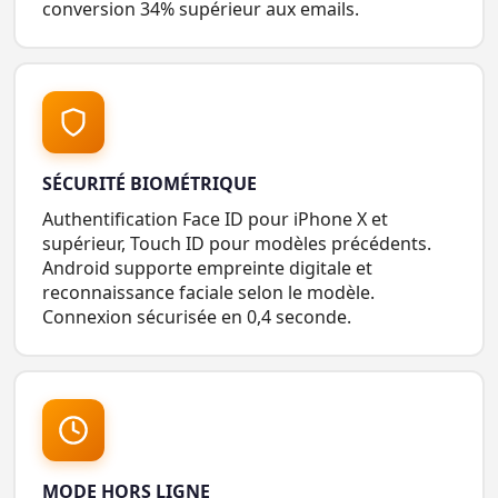
conversion 34% supérieur aux emails.
SÉCURITÉ BIOMÉTRIQUE
Authentification Face ID pour iPhone X et
supérieur, Touch ID pour modèles précédents.
Android supporte empreinte digitale et
reconnaissance faciale selon le modèle.
Connexion sécurisée en 0,4 seconde.
MODE HORS LIGNE