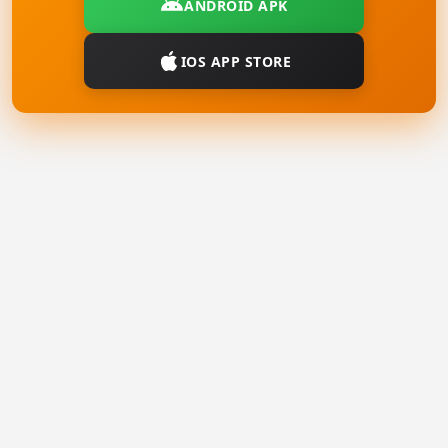
ANDROID APK
IOS APP STORE