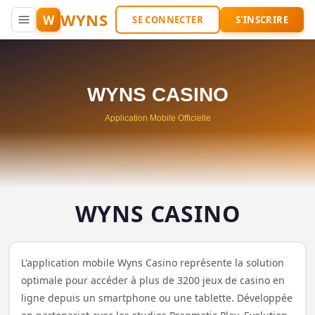
WYNS
W
SE CONNECTER
S'INSCRIRE
WYNS CASINO
L'application mobile Wyns Casino représente la solution
optimale pour accéder à plus de 3200 jeux de casino en
ligne depuis un smartphone ou une tablette. Développée