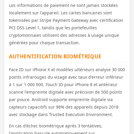
Les informations de paiement ne sont jamais stockées
localement sur l'appareil. Les cartes bancaires sont
tokenisées par Stripe Payment Gateway avec certification
PCI DSS Level 1, tandis que les portefeuilles
cryptomonnaies utilisent des adresses à usage unique
générées pour chaque transaction.
AUTHENTIFICATION BIOMÉTRIQUE
Face ID sur iPhone X et modèles ultérieurs analyse 30 000
points infrarouges du visage avec taux d'erreur inférieur
à 1 sur 1 000 000. Touch ID pour iPhone 8 et antérieur
scanne l'empreinte digitale avec précision de 500 points
par pouce. Android supporte empreinte digitale via
capteurs capacitifs sur 98% des appareils depuis 2018
avec stockage dans Trusted Execution Environment.
En cas d'échec biométrique après 3 tentatives,
l'application bascule automatiquement sur