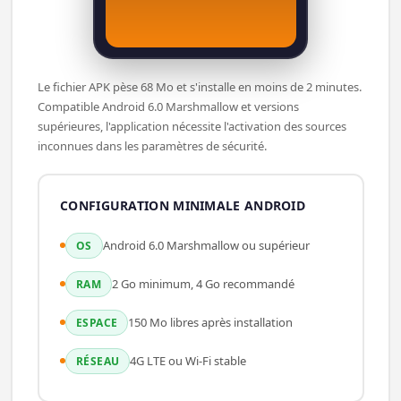
Le fichier APK pèse 68 Mo et s'installe en moins de 2 minutes.
Compatible Android 6.0 Marshmallow et versions
supérieures, l'application nécessite l'activation des sources
inconnues dans les paramètres de sécurité.
CONFIGURATION MINIMALE ANDROID
Android 6.0 Marshmallow ou supérieur
OS
2 Go minimum, 4 Go recommandé
RAM
150 Mo libres après installation
ESPACE
4G LTE ou Wi-Fi stable
RÉSEAU