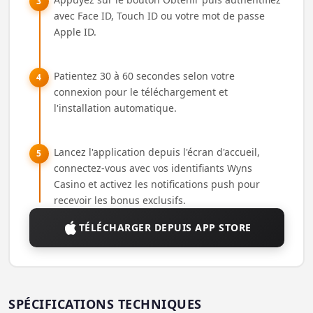
avec Face ID, Touch ID ou votre mot de passe
Apple ID.
Patientez 30 à 60 secondes selon votre
connexion pour le téléchargement et
l'installation automatique.
Lancez l'application depuis l'écran d'accueil,
connectez-vous avec vos identifiants Wyns
Casino et activez les notifications push pour
recevoir les bonus exclusifs.
TÉLÉCHARGER DEPUIS APP STORE
SPÉCIFICATIONS TECHNIQUES