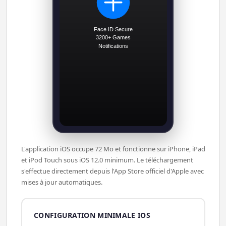
L'application iOS occupe 72 Mo et fonctionne sur iPhone, iPad
et iPod Touch sous iOS 12.0 minimum. Le téléchargement
s'effectue directement depuis l'App Store officiel d'Apple avec
mises à jour automatiques.
CONFIGURATION MINIMALE IOS