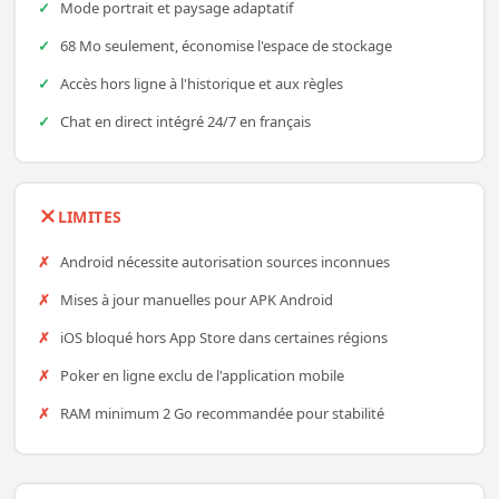
Mode portrait et paysage adaptatif
68 Mo seulement, économise l'espace de stockage
Accès hors ligne à l'historique et aux règles
Chat en direct intégré 24/7 en français
LIMITES
Android nécessite autorisation sources inconnues
Mises à jour manuelles pour APK Android
iOS bloqué hors App Store dans certaines régions
Poker en ligne exclu de l'application mobile
RAM minimum 2 Go recommandée pour stabilité