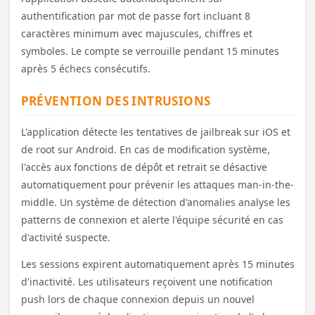
authentification par mot de passe fort incluant 8
caractères minimum avec majuscules, chiffres et
symboles. Le compte se verrouille pendant 15 minutes
après 5 échecs consécutifs.
PRÉVENTION DES INTRUSIONS
L'application détecte les tentatives de jailbreak sur iOS et
de root sur Android. En cas de modification système,
l'accès aux fonctions de dépôt et retrait se désactive
automatiquement pour prévenir les attaques man-in-the-
middle. Un système de détection d'anomalies analyse les
patterns de connexion et alerte l'équipe sécurité en cas
d'activité suspecte.
Les sessions expirent automatiquement après 15 minutes
d'inactivité. Les utilisateurs reçoivent une notification
push lors de chaque connexion depuis un nouvel