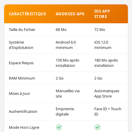
IOS APP
CARACTÉRISTIQUE
ANDROID APK
STORE
Taille du Fichier
68 Mo
72 Mo
Système
Android 6.0
iOS 12.0
d'Exploitation
minimum
minimum
150 Mo après
180 Mo après
Espace Requis
installation
installation
RAM Minimum
2 Go
2 Go
Manuelles via
Automatiques
Mises à Jour
site
App Store
Empreinte
Face ID + Touch
Authentification
digitale
ID
Mode Hors Ligne