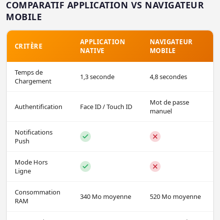
COMPARATIF APPLICATION VS NAVIGATEUR
MOBILE
APPLICATION
NAVIGATEUR
CRITÈRE
NATIVE
MOBILE
Temps de
1,3 seconde
4,8 secondes
Chargement
Mot de passe
Authentification
Face ID / Touch ID
manuel
Notifications
Push
Mode Hors
Ligne
Consommation
340 Mo moyenne
520 Mo moyenne
RAM